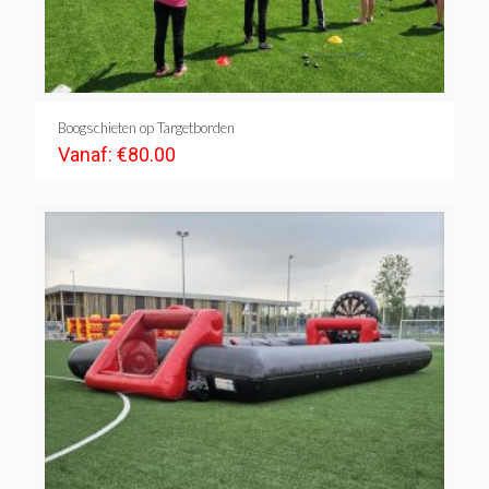
Boogschieten op Targetborden
Vanaf:
€
80.00