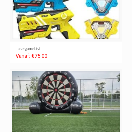
Lasergamekist
Vanaf:
€
75.00