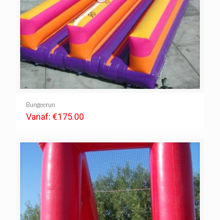
Bungeerun
Vanaf:
€
175.00