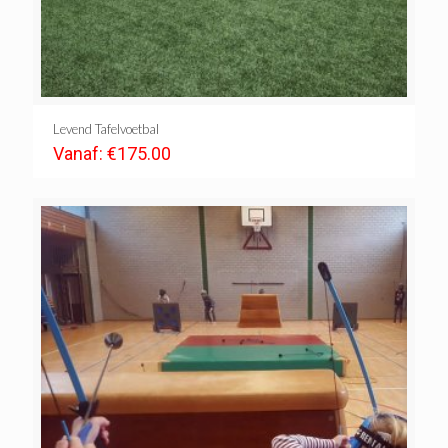
Levend Tafelvoetbal
Vanaf:
€
175.00