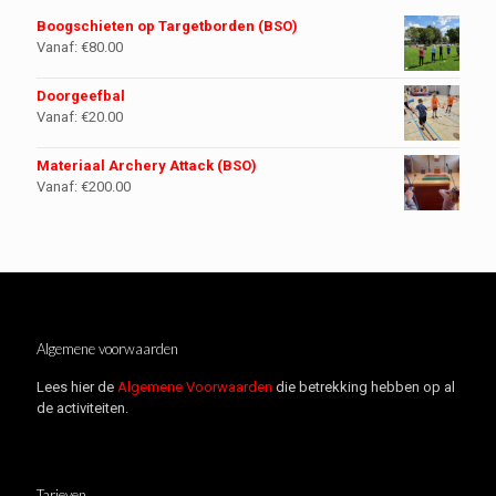
Boogschieten op Targetborden (BSO)
Vanaf:
€
80.00
Doorgeefbal
Vanaf:
€
20.00
Materiaal Archery Attack (BSO)
Vanaf:
€
200.00
Algemene voorwaarden
Lees hier de
Algemene Voorwaarden
die betrekking hebben op al
de activiteiten.
Tarieven