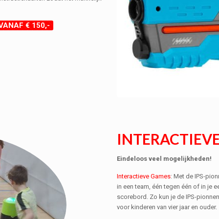
ANAF € 150,-
INTERACTIEV
Eindeloos veel mogelijkheden!
Interactieve Games
: Met de IPS-pio
in een team, één tegen één of in je
scorebord. Zo kun je de IPS-pionnen
voor kinderen van vier jaar en ouder.