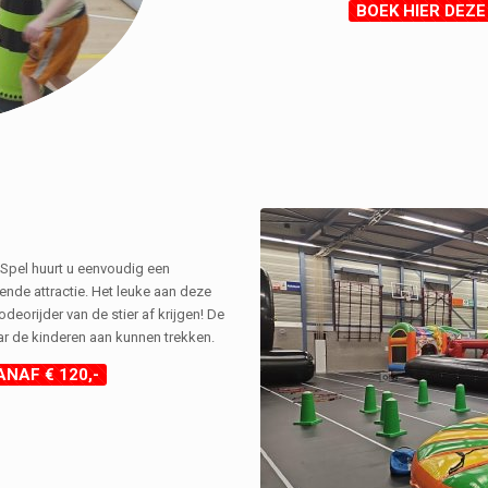
BOEK HIER DEZE
n Spel huurt u eenvoudig een
lende attractie. Het leuke aan deze
deorijder van de stier af krijgen! De
ar de kinderen aan kunnen trekken.
NAF € 120,-