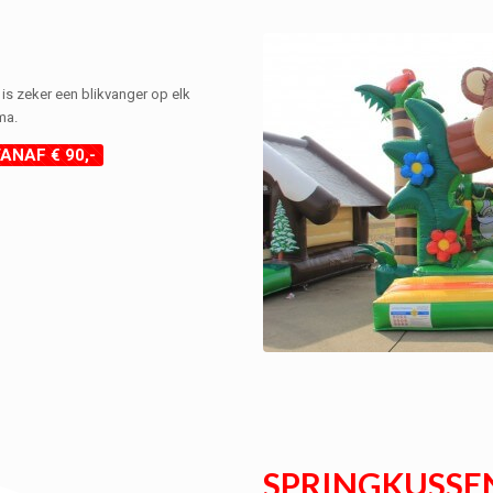
 is zeker een blikvanger op elk
ma.
ANAF € 90,-
SPRINGKUSSE