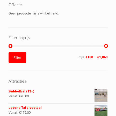
Offerte
Geen producten in je winkelmand.
Filter op prijs
Prijs:
€180
—
€1,060
Filter
Attracties
Bubbelbal (13+)
Vanaf:
€
90.00
Levend Tafelvoetbal
Vanaf:
€
175.00