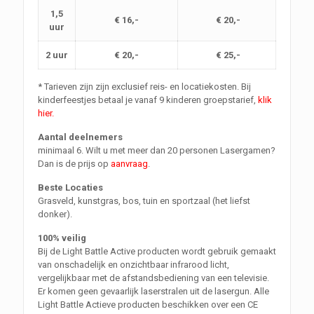
1,5
€ 16,-
€ 20,-
uur
2 uur
€ 20,-
€ 25,-
* Tarieven zijn zijn exclusief reis- en locatiekosten. Bij
kinderfeestjes betaal je vanaf 9 kinderen groepstarief,
klik
hier.
Aantal deelnemers
minimaal 6. Wilt u met meer dan 20 personen Lasergamen?
Dan is de prijs op
aanvraag
.
Beste Locaties
Grasveld, kunstgras, bos, tuin en sportzaal (het liefst
donker).
100% veilig
Bij de Light Battle Active producten wordt gebruik gemaakt
van onschadelijk en onzichtbaar infrarood licht,
vergelijkbaar met de afstandsbediening van een televisie.
Er komen geen gevaarlijk laserstralen uit de lasergun. Alle
Light Battle Actieve producten beschikken over een CE