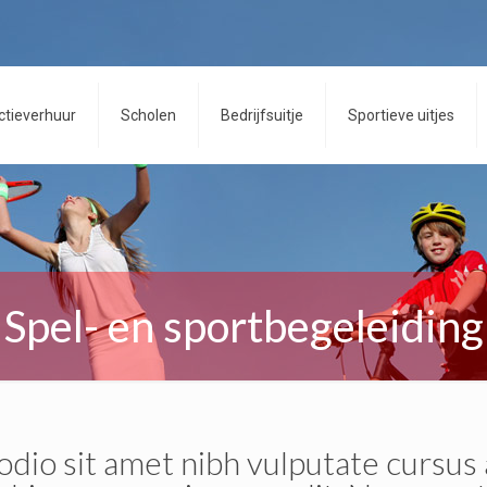
ctieverhuur
Scholen
Bedrijfsuitje
Sportieve uitjes
Spel- en sportbegeleiding
odio sit amet nibh vulputate cursus 