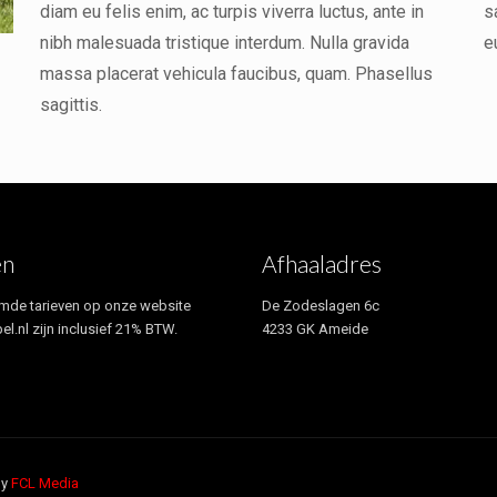
diam eu felis enim, ac turpis viverra luctus, ante in
s
nibh malesuada tristique interdum. Nulla gravida
e
massa placerat vehicula faucibus, quam. Phasellus
sagittis.
en
Afhaaladres
mde tarieven op onze website
De Zodeslagen 6c
el.nl zijn inclusief 21% BTW.
4233 GK Ameide
by
FCL Media