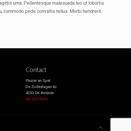
agittis urna. Pellentesque malesuada leo ut lobortis
u, commodo pede convallis tellus. Morbi hendrerit.
Contact
Plezier en Spel
De Zodeslagen 6c
4233 GK Ameide
06-13117316