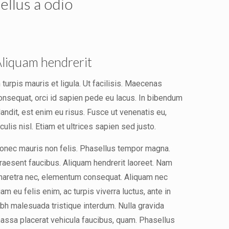
ellus a odio
liquam hendrerit
n turpis mauris et ligula. Ut facilisis. Maecenas
onsequat, orci id sapien pede eu lacus. In bibendum
landit, est enim eu risus. Fusce ut venenatis eu,
aculis nisl. Etiam et ultrices sapien sed justo.
onec mauris non felis. Phasellus tempor magna.
raesent faucibus. Aliquam hendrerit laoreet. Nam
haretra nec, elementum consequat. Aliquam nec
iam eu felis enim, ac turpis viverra luctus, ante in
ibh malesuada tristique interdum. Nulla gravida
assa placerat vehicula faucibus, quam. Phasellus