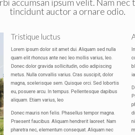
bi accumsan ipsum velit. Nam nec t
tincidunt auctor a ornare odio.
Tristique luctus
A
Lorem ipsum dolor sit amet dui. Aliquam sed nulla
I
quam elit rhoncus ante nec leo mollis varius, leo.
c
Donec dolor gravida sollicitudin, odio adipiscing
b
metus. Nulla convallis varius. Cras suscipit, dolor
i
magna, scelerisque sem. Quisque orci. Sed lobortis
D
eu, posuere arcu. In tempus. Pellentesque dapibus
P
aliquam. Etiam varius, leo
p
Donec mauris non felis. Phasellus tempor magna.
d
Praesent faucibus. Aliquam hendrerit laoreet. Nam
n
pharetra nec, elementum consequat. Aliquam nec
m