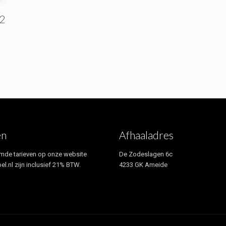
22
en
Afhaaladres
mde tarieven op onze website
De Zodeslagen 6c
el.nl zijn inclusief 21% BTW.
4233 GK Ameide