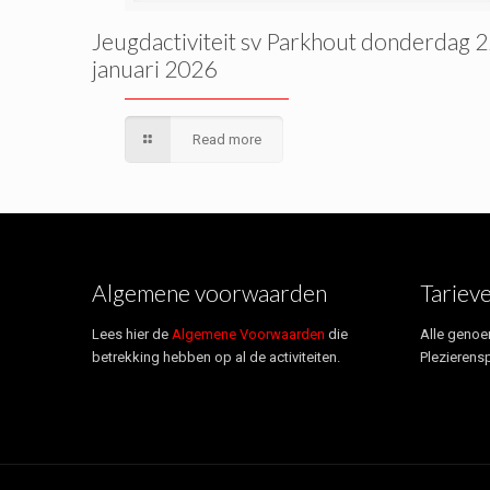
Jeugdactiviteit sv Parkhout donderdag 
januari 2026
Read more
Algemene voorwaarden
Tariev
Lees hier de
Algemene Voorwaarden
die
Alle genoe
betrekking hebben op al de activiteiten.
Plezierensp