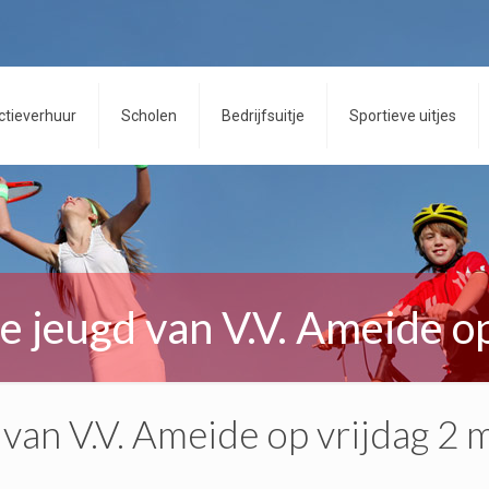
ctieverhuur
Scholen
Bedrijfsuitje
Sportieve uitjes
de jeugd van V.V. Ameide o
 van V.V. Ameide op vrijdag 2 